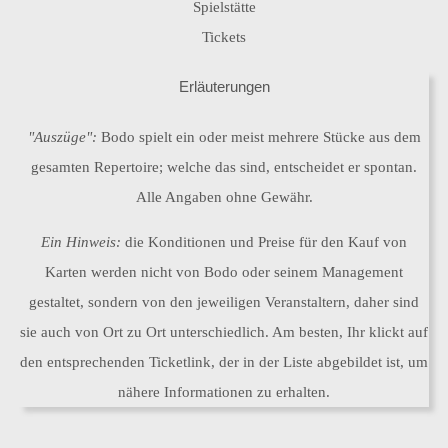
Spielstätte
also sing'
Tickets
Ein Tag ohne
ich
Erläuterungen
Apps
Achillesverse
"Auszüge":
Bodo spielt ein oder meist mehrere Stücke aus dem
Liebesliedgenerator
Das System
Die heiligen Schriften 2.0
gesamten Repertoire; welche das sind, entscheidet er spontan.
Das
Deine
Alle Angaben ohne Gewähr.
Grundgesetz
Strophe
Ein Hinweis:
die Konditionen und Preise für den Kauf von
Karten werden nicht von Bodo oder seinem Management
gestaltet, sondern von den jeweiligen Veranstaltern, daher sind
Hambacher Wald
Das Land, in dem ich leben will
sie auch von Ort zu Ort unterschiedlich. Am besten, Ihr klickt auf
den entsprechenden Ticketlink, der in der Liste abgebildet ist, um
nähere Informationen zu erhalten.