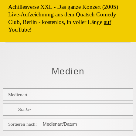
Zungenbrecher 4.0
Achillesverse XXL - Das ganze Konzert (2005)
Antigone
Live-Aufzeichnung aus dem Quatsch Comedy
In guter
Club, Berlin - kostenlos, in voller Länge
auf
Begleitung
YouTube
!
Swingende Notwendigkeit
König Ödipus
In guter Begleitung
Die
Besonderes
Zauberflöte
Die Zauberflöte
Programmarchiv
Medien
Zungenbrecher
Jetzt oder Sinfonie!
4.0
25 Jahre
Medienart
Bodo
Wartke
Jetzt oder Sinfonie!
Swingende Notwendigkeit
Klaviersdelikte
Einzelne Lieder
Noah war
Sortieren nach:
ein
Insekten Pt. 2
Archetyp
Ich denke,