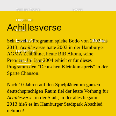
Termine / Tickets
Neues
Programme
Tourplan
Achillesverse
Klavierkabarett
Medien
Konzert-Kurier
Sein zweites Programm spielte Bodo von 2003 bis
Wunderpunkt
Leben & Werk
Gästebuch
Videos
2013.
Achillesverse
hatte 2003 in der Hamburger
Pressebereich
AGMA Zeitbühne, heute BIB Altona, seine
Vita
Wandelmut
Audios
Bodo & seine Programme
Premiere. Im Jahr 2004 erhielt er für dieses
Shop
Suche
Was, wenn
Programm den "Deutschen Kleinkunstpreis" in der
Wirken
Texte
doch?
Allgemeine Informationen
Sparte Chanson.
Theater
Diskografie
Klingeltöne
Nach 10 Jahren auf den Spielplänen im ganzen
Wunderpunkt
Antigone
deutschsprachigen Raum fiel der letzte Vorhang für
Lebenslauf
Bildergalerien
König
Achillesverse
, in der Stadt, in der alles begann.
Ödipus
2013 hieß es im Hamburger Stadtpark
Abschied
Projekte
Preise und Auszeichnungen
nehmen!
Wandelmut
Was, wenn doch?