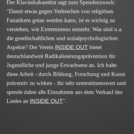
Der Klavierkabarettist sagt zum Spendenzweck:
Zungenbrecher 4.0
Antigone
"Damit etwas gegen Verbrechen von religiösen
In guter
Fanatikern getan werden kann, ist es wichtig zu
Begleitung
verstehen, wie Extremismus entsteht. Was sind u.a.
die gesellschaftlichen und sozialpsychologischen
Swingende Notwendigkeit
König Ödipus
In guter Begleitung
Aspekte? Der Verein
INSIDE OUT
bietet
Die
Besonderes
Zauberflöte
deutschlandweit Radikalisierungsprävention für
Die Zauberflöte
Programmarchiv
Jugendliche und junge Erwachsene an. Ich halte
diese Arbeit - durch Bildung, Forschung und Kunst
Zungenbrecher
Jetzt oder Sinfonie!
4.0
präventiv zu wirken - für sehr unterstützenswert und
25 Jahre
spende daher alle Einnahmen aus dem Verkauf des
Bodo
Liedes an
INSIDE OUT
".
Wartke
Jetzt oder Sinfonie!
Swingende Notwendigkeit
Klaviersdelikte
Einzelne Lieder
Noah war
ein
Insekten Pt. 2
Archetyp
Ich denke,