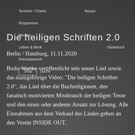
Termine / Tickets
Neues
Programme
Tourplan
Klavierkabarett
Die heiligen Schriften 2.0
Medien
Konzert-Kurier
Wunderpunkt
Leben & Werk
Gästebuch
Videos
Berlin / Hamburg, 11.11.2020
Pressebereich
Vita
Wandelmut
Audios
Bodo Wartke veröffentlicht sein neues Lied sowie
Bodo & seine Programme
Shop
Suche
Was, wenn
das dazugehörige Video: "Die heiligen Schriften
Wirken
Texte
doch?
Allgemeine Informationen
2.0", das Lied über die Buchreligionen, den
Theater
Diskografie
fanatisch motivierten Missbrauch der heiligen Texte
Klingeltöne
Wunderpunkt
Antigone
und den einen oder anderen Ansatz zur Lösung. Alle
Lebenslauf
Bildergalerien
König
Einnahmen aus dem Verkauf des Liedes gehen an
Ödipus
den Verein INSIDE OUT.
Projekte
Preise und Auszeichnungen
Wandelmut
Was, wenn doch?