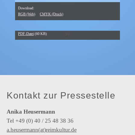
Download:
RGB (Web)
CMYK (Druck)
Download:
PDF-Datei
(60 KB)
Bodo Wartke - Die heiligen Schriften 2.0 -
Liedtext
(PDF-Datei 60 KB)
Kontakt zur Pressestelle
Anika Heusermann
Tel +49 (0) 40 / 25 48 38 36
a.heusermann(at)reimkultur.de