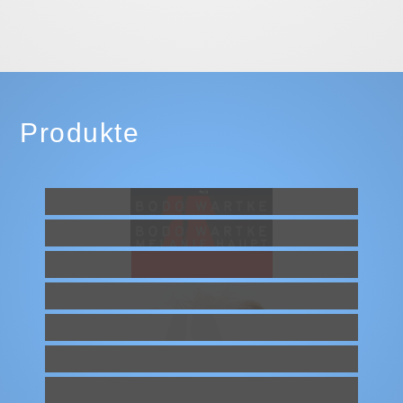
Produkte
Antigone - Blu-ray Disc
24,90 €
Antigone - Doppel-DVD
21,90 €
Antigone - Taschenbuch
14,90 €
Lucy, das Schaf - Handpuppe
36,90 €
Antigone Notensammlung + Instrumentalversionen
15,00 €
Antigone - Magnet
0,75 €
Antigone - Button
0,30 €
Antigone - Plakat
3,00 €