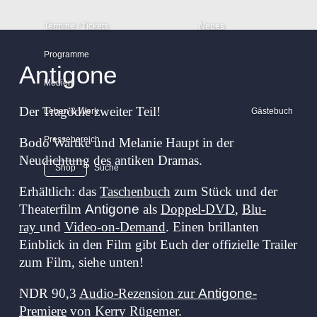
Termine / Tickets
Neues
Programme
Tourplan
Antigone
Klavierkabarett
Medien
Konzert-Kurier
Der Tragödie zweiter Teil!
Wunderpunkt
Leben & Werk
Gästebuch
Videos
Pressebereich
Bodo Wartke und Melanie Haupt in der
Vita
Wandelmut
Audios
Neudichtung des antiken Dramas.
Bodo & seine Programme
Shop
Suche
Was, wenn
Wirken
Texte
doch?
Erhältlich: das
Taschenbuch
zum Stück und der
Allgemeine Informationen
Theater
Theaterfilm
Antigone
als
Doppel-DVD
,
Blu-
Diskografie
Klingeltöne
ray
und
Video-on-Demand
. Einen brillanten
Wunderpunkt
Antigone
Einblick in den Film gibt Euch der offizielle Trailer
Lebenslauf
Bildergalerien
zum Film, siehe unten!
König
Ödipus
NDR 90,3
Audio-Rezension zur
Antigone
-
Projekte
Preise und Auszeichnungen
Premiere
von Kerry Rügemer.
Wandelmut
Was, wenn doch?