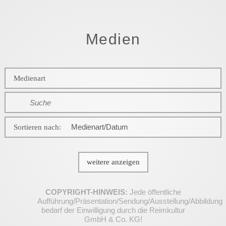
also sing'
Ein Tag ohne
ich
Medien
Apps
Achillesverse
Liebesliedgenerator
Das System
Die heiligen Schriften 2.0
Medienart
Das
Deine
Grundgesetz
Strophe
Sortieren nach:
Hambacher Wald
Das Land, in dem ich leben will
weitere anzeigen
COPYRIGHT-HINWEIS:
Jede öffentliche
Aufführung/Präsentation/Sendung/Ausstellung/Abbildung
bedarf der Einwilligung durch die Reimkultur
GmbH & Co. KG!