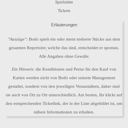
Spielstätte
also sing'
Tickets
Ein Tag ohne
ich
Erläuterungen
Apps
Achillesverse
"Auszüge":
Bodo spielt ein oder meist mehrere Stücke aus dem
Liebesliedgenerator
Das System
Die heiligen Schriften 2.0
gesamten Repertoire; welche das sind, entscheidet er spontan.
Das
Deine
Alle Angaben ohne Gewähr.
Grundgesetz
Strophe
Ein Hinweis:
die Konditionen und Preise für den Kauf von
Karten werden nicht von Bodo oder seinem Management
gestaltet, sondern von den jeweiligen Veranstaltern, daher sind
Hambacher Wald
Das Land, in dem ich leben will
sie auch von Ort zu Ort unterschiedlich. Am besten, Ihr klickt auf
den entsprechenden Ticketlink, der in der Liste abgebildet ist, um
nähere Informationen zu erhalten.