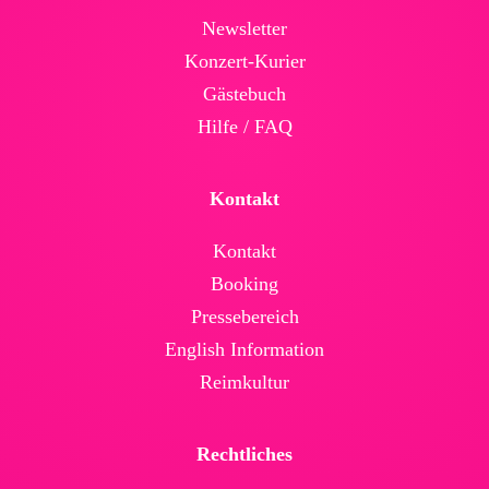
News­letter
Konzert-Kurier
Gäste­buch
Hilfe / FAQ
Kontakt
Kontakt
Booking
Presse­bereich
English Infor­mation
Reimkultur
Rechtliches