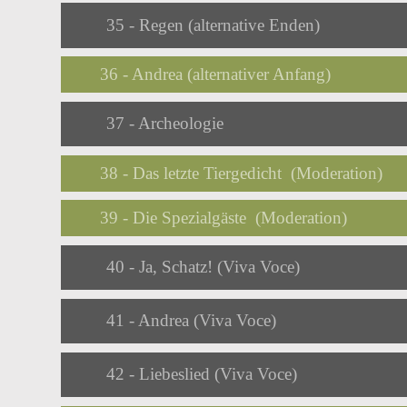
Audio
35 - Regen (alternative Enden)
Player
36 - Andrea (alternativer Anfang)
Audio
37 - Archeologie
Player
38 - Das letzte Tiergedicht (Moderation)
39 - Die Spezialgäste (Moderation)
Audio
40 - Ja, Schatz! (Viva Voce)
Player
Audio
41 - Andrea (Viva Voce)
Player
Audio
42 - Liebeslied (Viva Voce)
Player