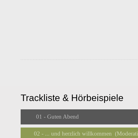
Trackliste & Hörbeispiele
Audio
01 - Guten Abend
Player
02 - ... und herzlich willkommen (Moderat