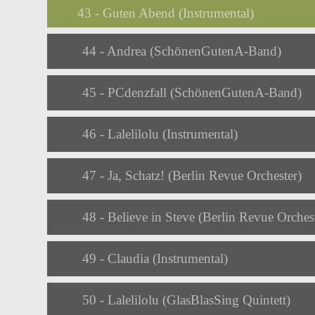
43 - Guten Abend (Instrumental)
Audio
44 - Andrea (SchönenGutenA-Band)
Player
Audio
45 - PCdenzfall (SchönenGutenA-Band)
Player
Audio
46 - Lalelilolu (Instrumental)
Player
Audio
47 - Ja, Schatz! (Berlin Revue Orchester)
Player
Audio
48 - Believe in Steve (Berlin Revue Orches
Player
Audio
49 - Claudia (Instrumental)
Player
Audio
50 - Lalelilolu (GlasBlasSing Quintett)