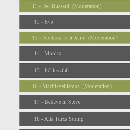
11 - Der Bussard (Moderation)
Audio
12 - Eva
Player
13 - Nochmal vier Jahre (Moderation)
Audio
14 - Monica
Player
Audio
15 - PCdenzfall
Player
16 - Machiavellismus (Moderation)
Audio
17 - Believe in Steve
Player
Audio
18 - Alla Turca Stomp
Player