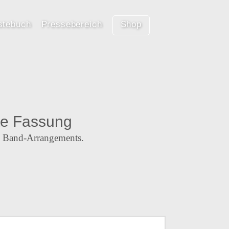
stebuch
Pressebereich
Shop
te Fassung
l. Band-Arrangements.