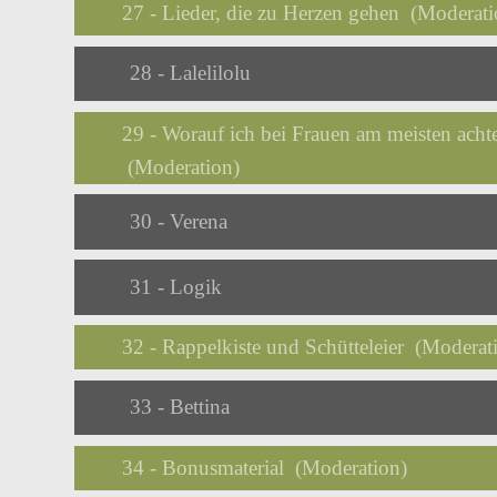
27 - Lieder, die zu Herzen gehen (Moderati
Audio
28 - Lalelilolu
Player
29 - Worauf ich bei Frauen am meisten acht
(Moderation)
Audio
30 - Verena
Player
Audio
31 - Logik
Player
32 - Rappelkiste und Schütteleier (Moderat
Audio
33 - Bettina
Player
34 - Bonusmaterial (Moderation)