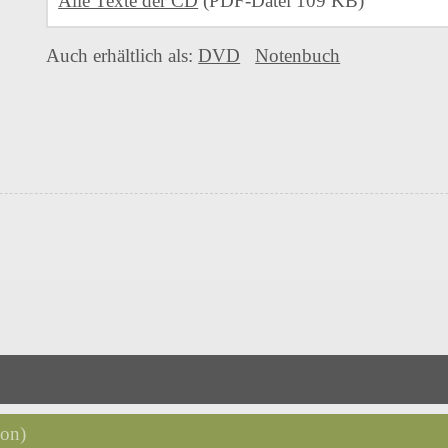
Alle Texte der CD
(PDF-Datei 109 KB)
Auch erhältlich als:
DVD
Notenbuch
ion)