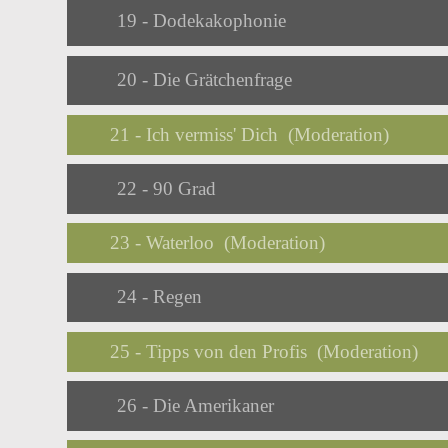
Audio
19 - Dodekakophonie
Player
Audio
20 - Die Grätchenfrage
Player
21 - Ich vermiss' Dich (Moderation)
Audio
22 - 90 Grad
Player
23 - Waterloo (Moderation)
Audio
24 - Regen
Player
25 - Tipps von den Profis (Moderation)
Audio
26 - Die Amerikaner
Player