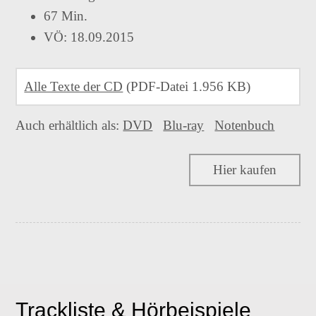
Zungenbrecher 4.0
67 Min.
Antigone
VÖ: 18.09.2015
In guter
Begleitung
Alle Texte der CD
(PDF-Datei 1.956 KB)
Swingende Notwendigkeit
König Ödipus
In guter Begleitung
Die
Besonderes
Auch erhältlich als:
DVD
Blu-ray
Notenbuch
Zauberflöte
Die Zauberflöte
Programmarchiv
Hier kaufen
Zungenbrecher
Jetzt oder Sinfonie!
4.0
25 Jahre
Bodo
Wartke
Jetzt oder Sinfonie!
Swingende Notwendigkeit
Klaviersdelikte
Einzelne Lieder
Noah war
ein
Trackliste & Hörbeispiele
Insekten Pt. 2
Archetyp
Ich denke,