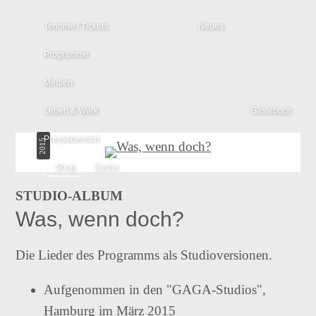
Termine / Tickets
Neues
Programme
Tourplan
Klavierkabarett
Medien
Konzert-Kurier
Wunderpunkt
Leben & Werk
Gästebuch
Videos
Pressebereich
2015
Vita
Wandelmut
Audios
Bodo & seine Programme
Shop
Suche
Was, wenn
Wirken
Texte
doch?
STUDIO-ALBUM
Allgemeine Informationen
Theater
Was, wenn doch?
Diskografie
Klingeltöne
Wunderpunkt
Antigone
Lebenslauf
Die Lieder des Programms als Studioversionen.
Bildergalerien
König
Ödipus
Aufgenommen in den "GAGA-Studios",
Projekte
Preise und Auszeichnungen
Hamburg im März 2015
Wandelmut
Was, wenn doch?